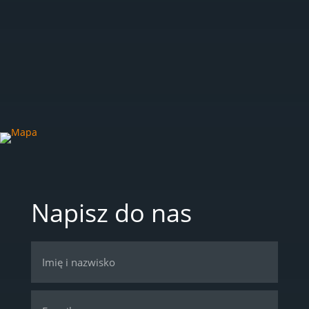
52 551 35 75
E-MAIL
znin@novago.pl
Napisz do nas