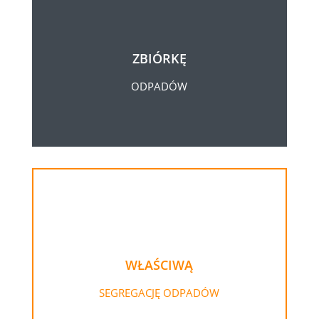
ZBIÓRKĘ
ODPADÓW
WŁAŚCIWĄ
SEGREGACJĘ ODPADÓW