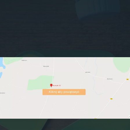
52 551 35 75
E-MAIL
znin@novago.pl