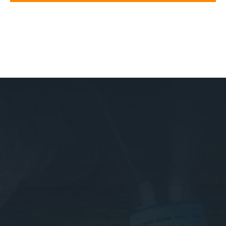
NOVAGO ŻNIN
ADRES
Wawrzynki 35
88-400 Żnin
TELEFON