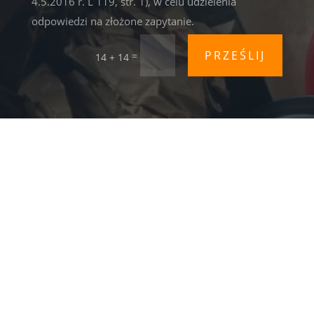
4.5.2016 r. L 119, str. 1), w celu udzielenia
odpowiedzi na złożone zapytanie.
PRZEŚLIJ
=
14 + 14