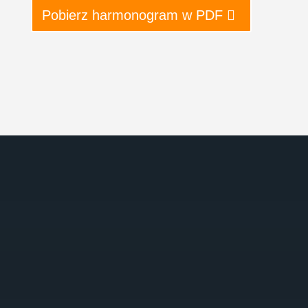
Pobierz harmonogram w PDF
NOVAGO ŻNIN
ADRES
Wawrzynki 35
88-400 Żnin