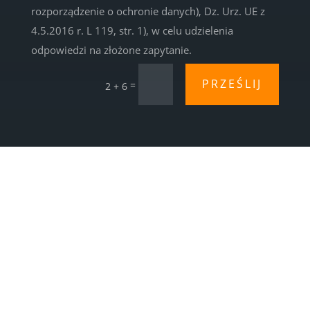
rozporządzenie o ochronie danych), Dz. Urz. UE z
4.5.2016 r. L 119, str. 1), w celu udzielenia
odpowiedzi na złożone zapytanie.
PRZEŚLIJ
=
2 + 6