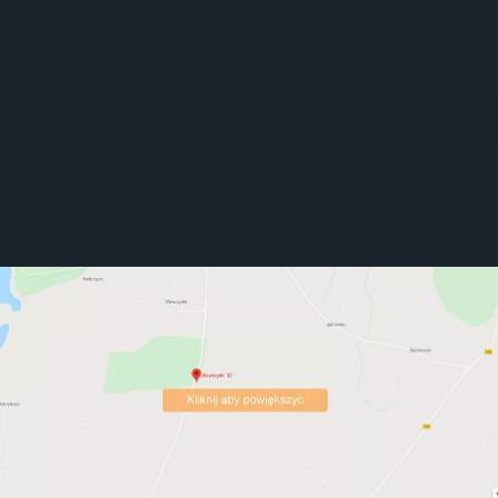
TELEFON
52 551 35 75
E-MAIL
znin@novago.pl